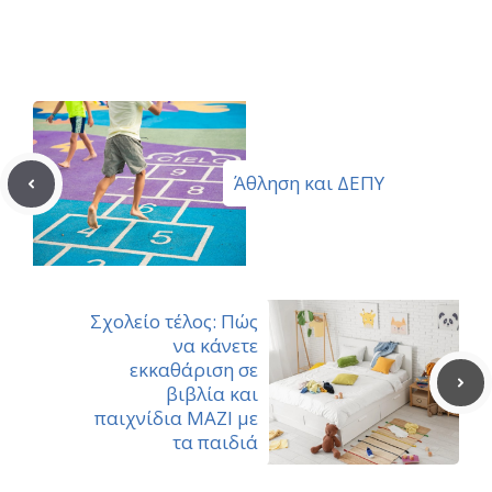
Facebook
Pinterest
X
Email
(Twitter)
Άθληση και ΔΕΠΥ
Σχολείο τέλος: Πώς
να κάνετε
εκκαθάριση σε
βιβλία και
παιχνίδια ΜΑΖΙ με
τα παιδιά