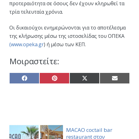
προτεραιότητα σε όσους δεν έχουν κληρωθεί τα
τρία τελευταία χρόνια.
Οι δικαιούχοι ενημερώνονται για το αποτέλεσμα
της κλήρωσης μέσω της ιστοσελίδας του ΟΠΕΚΑ
(www.opeka.gr
) ή μέσω των ΚΕΠ.
Μοιραστείτε:
Share
Share
Share
Share
on
on
on
on
Facebook
Pinterest
X
Email
(Twitter)
MACAO coctail bar
restaurant στον