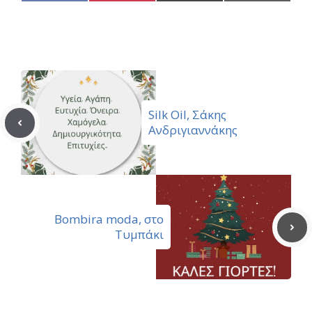
on
on
on
on
Facebook
Pinterest
X
Email
(Twitter)
Silk Oil, Σάκης
Ανδριγιαννάκης
Bombira moda, στο
Τυμπάκι