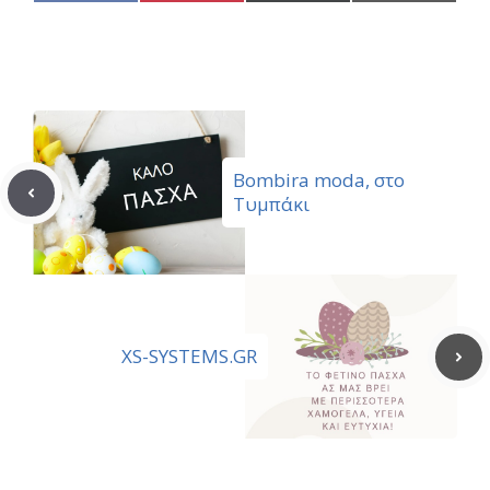
on
on
on
on
Facebook
Pinterest
X
Email
(Twitter)
Bombira moda, στο
Τυμπάκι
XS-SYSTEMS.GR