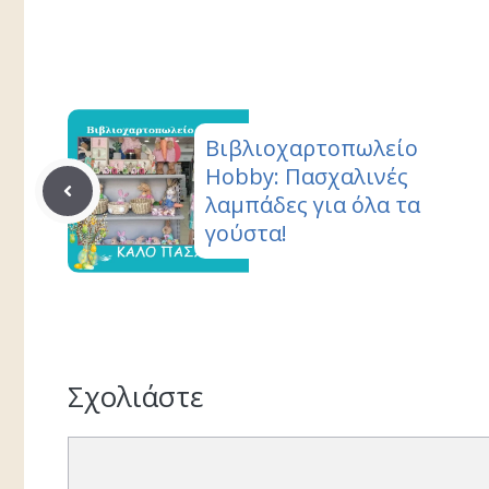
Facebook
Pinterest
Βιβλιοχαρτοπωλείο
Hobby: Πασχαλινές
λαμπάδες για όλα τα
γούστα!
Σχολιάστε
Σχόλιο