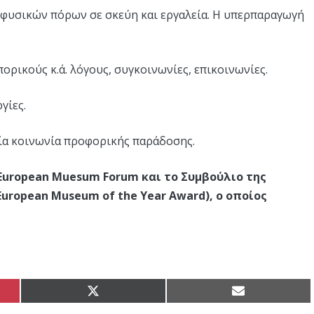
 φυσικών πόρων σε σκεύη και εργαλεία. Η υπερπαραγωγή
ρικούς κ.ά. λόγους, συγκοινωνίες, επικοινωνίες.
γίες.
ία κοινωνία προφορικής παράδοσης.
 European Muesum Forum και το Συμβούλιο της
uropean Museum of the Year Award), ο οποίος
Share
Share
on
on