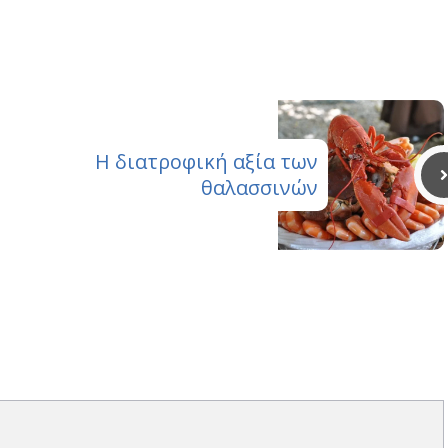
X
Email
(Twitter)
Η διατροφική αξία των
θαλασσινών