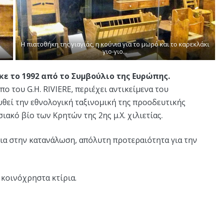
Η πιατοθήκη της γιαγιάς, η κούνια για το μωρό και το καρεκλάκι
γιο-γιο...
κε το 1992 από το Συμβούλιο της Ευρώπης.
ο του G.H. RIVIERE, περιέχει αντικείμενα του
θεί την εθνολογική ταξινομική της προοδευτικής
ακό βίο των Κρητών της 2ης μ.Χ. χιλιετίας.
εια στην κατανάλωση, απόλυτη προτεραιότητα για την
 κοινόχρηστα κτίρια.