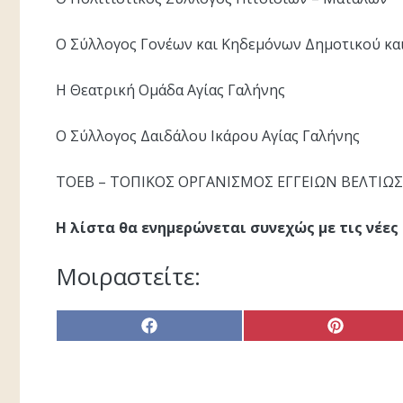
Ο Σύλλογος Γονέων και Κηδεμόνων Δημοτικού και
Η Θεατρική Ομάδα Αγίας Γαλήνης
Ο Σύλλογος Δαιδάλου Ικάρου Αγίας Γαλήνης
ΤΟΕΒ – ΤΟΠΙΚΟΣ ΟΡΓΑΝΙΣΜΟΣ ΕΓΓΕΙΩΝ ΒΕΛΤΙ
Η λίστα θα ενημερώνεται συνεχώς με τις νέε
Μοιραστείτε:
Share
Share
on
on
Facebook
Pinterest