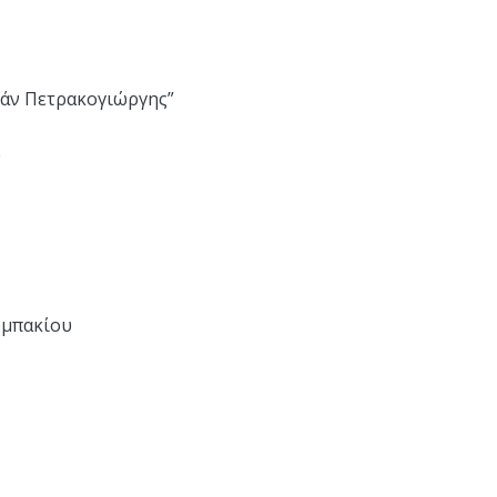
τάν Πετρακογιώργης”
υ
υμπακίου