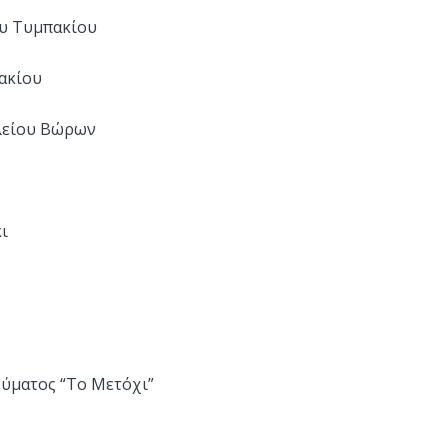
ου Τυμπακίου
ακίου
λείου Βώρων
ι
εύματος “Το Μετόχι”