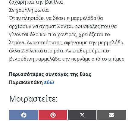
ζάχαρη και την βανίλια.
Σε χαμηλή φωτιά.
Όταν πλησιάζει να δέσει η μαρμελάδα θα
αρχίσουν να σχηματίζονται φουσκάλες που θα
γίνονται όλο και πιο χοντρές, χρειάζεται το
λεμόνι. Ανακατεύοντας, αφήνουμε την μαρμελάδα
άλλα 2-3 λεπτά στο μάτι. Αν επιθυμούμε πιο
βελούδινη μαρμελάδα την περνάμε από το μπίμερ.
Περισσότερες συνταγές της Εύας
Παρακεντάκη
εδώ
Μοιραστείτε:
Share
Share
Share
Share
on
on
on
on
Facebook
Pinterest
X
Email
(Twitter)