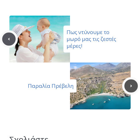
Πως ντύνουμε το
μωρό μας τις ζεστές
μέρες!
Παραλία Πρέβελη
Σχολιάστε