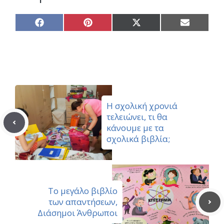
Share
Share
Share
Share
on
on
on
on
Facebook
Pinterest
X
Email
(Twitter)
Η σχολική χρονιά
τελειώνει, τι θα
κάνουμε με τα
σχολικά βιβλία;
Το μεγάλο βιβλίο
των απαντήσεων,
Διάσημοι Άνθρωποι