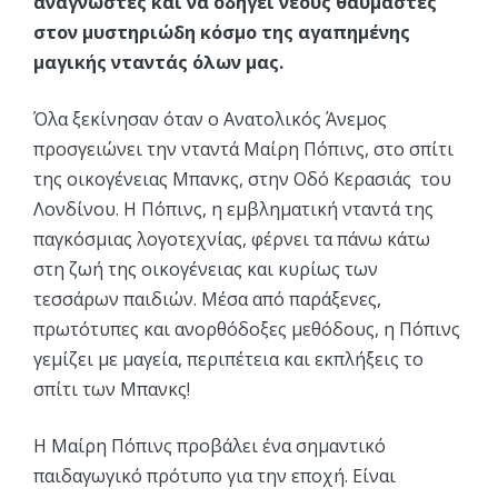
αναγνώστες και να οδηγεί νέους θαυμαστές
στον μυστηριώδη κόσμο της αγαπημένης
μαγικής νταντάς όλων μας.
Όλα ξεκίνησαν όταν ο Ανατολικός Άνεμος
προσγειώνει την νταντά Μαίρη Πόπινς, στο σπίτι
της οικογένειας Μπανκς, στην Οδό Κερασιάς του
Λονδίνου. Η Πόπινς, η εμβληματική νταντά της
παγκόσμιας λογοτεχνίας, φέρνει τα πάνω κάτω
στη ζωή της οικογένειας και κυρίως των
τεσσάρων παιδιών. Μέσα από παράξενες,
πρωτότυπες και ανορθόδοξες μεθόδους, η Πόπινς
γεμίζει με μαγεία, περιπέτεια και εκπλήξεις το
σπίτι των Μπανκς!
Η Μαίρη Πόπινς προβάλει ένα σημαντικό
παιδαγωγικό πρότυπο για την εποχή. Είναι