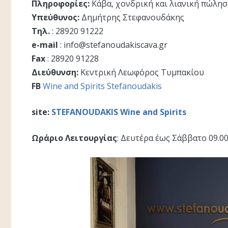
Πληροφορίες:
Κάβα, χονδρική και λιανική πώλη
Υπεύθυνος:
Δημήτρης Στεφανουδάκης
Τηλ.
: 28920 91222
e-mail
:
info@stefanoudakiscava.gr
Fax
: 28920 91228
Διεύθυνση:
Κεντρική Λεωφόρος Τυμπακίου
FB
Wine and Spirits Stefanoudakis
site:
STEFANOUDAKIS Wine and Spirits
Ωράριο Λειτουργίας
: Δευτέρα έως Σάββατο 09.00