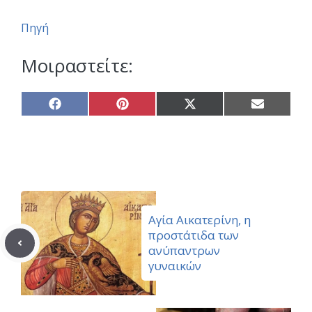
Πηγή
Μοιραστείτε:
Share
Share
Share
Share
on
on
on
on
Facebook
Pinterest
X
Email
(Twitter)
Αγία Αικατερίνη, η
προστάτιδα των
ανύπαντρων
γυναικών