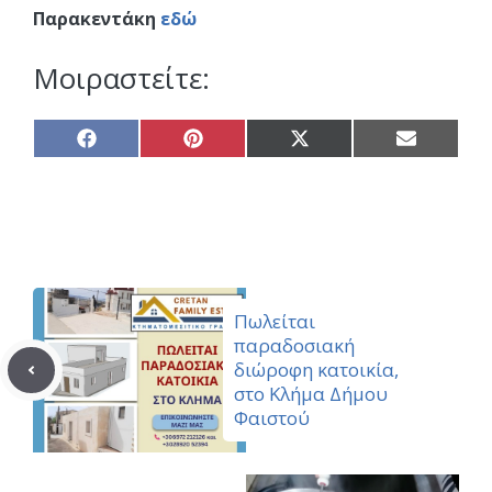
Παρακεντάκη
εδώ
Μοιραστείτε:
Share
Share
Share
Share
on
on
on
on
Facebook
Pinterest
X
Email
(Twitter)
Πωλείται
παραδοσιακή
διώροφη κατοικία,
στο Κλήμα Δήμου
Φαιστού