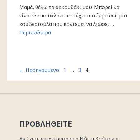
Μαμά, θέλω το αρκουδάκι μου! Μπορεί να
είναι ένα κουκλάκι που έχει πια ξεφτίσει, μια
κουβερτούλα που κοντεύει να λιώσει …
Περισσότερα
Σελίδα
Σελίδα
Σελίδα
←
Προηγούμενο
1
…
3
4
ΠΡΟΒΛΗΘΕΙΤΕ
Αν έχετε επιχείρηση στη Νότια Κρήτη και